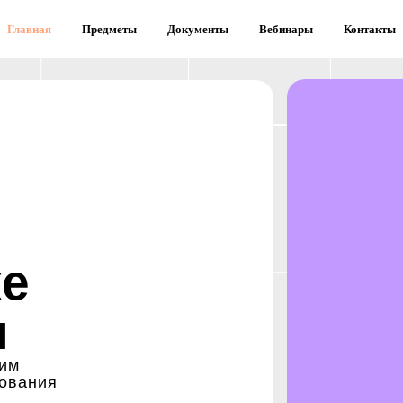
Главная
Предметы
Документы
Вебинары
Контакты
ке
м
ким
зования