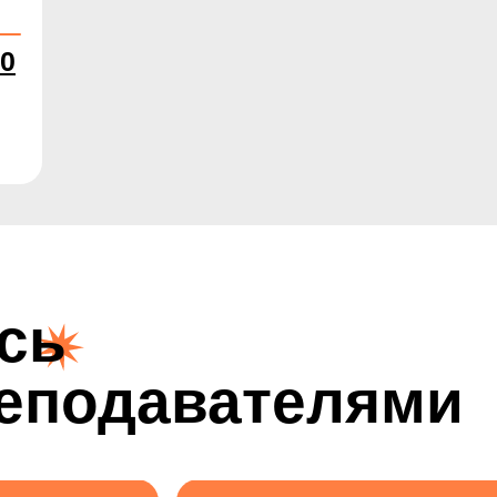
00
сь
еподавателями