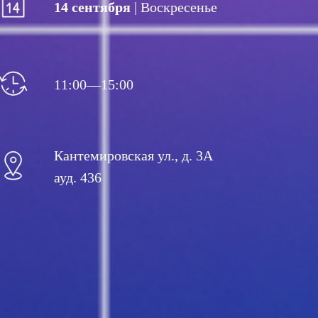
14 сентября
| Воскресенье
11:00—15:00
Кантемировская ул., д. 3А
ауд. 436